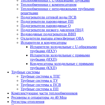
Теплообменники с U-образными трубками
Теплообменники с компенсатором
Теплообменники с неподвижными трубными
решетками
Подогреватели сетевой воды ПСВ
Подогреватели пароводяные ПП
Подогреватели пароводяные Q
Подогреватели низкого давления ПНД
Водоводяные подогреватели ВВП
Охладители выпара атмосферные ОВА
Испарители и конденсаторы
Испарители холодильные с U-образными
трубками (ИХУ)
Испарители холодильные с прямыми
трубками (ИХП)
Конденсаторы холодильные с прямыми
трубками (КХП)
Трубные системы
Трубные системы к ТПГ
Трубные системы к ТУ
Трубные системы к ПСВ
Трубные системы к ПП
Комплектующие части теплообменников
Ресиверы и сепараторы до 40 Мпа
Регистры отопления