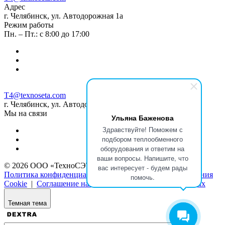
Адрес
г. Челябинск, ул. Автодорожная 1а
Режим работы
Пн. – Пт.: с 8:00 до 17:00
T4@texnoseta.com
г. Челябинск, ул. Автодорожная 1а
Мы на связи
Ульяна Баженова
Здравствуйте! Поможем с
подбором теплообменного
оборудования и ответим на
ваши вопросы. Напишите, что
© 2026 ООО «ТехноСЭТА»
вас интересует - будем рады
Политика конфиденциальности
|
Политика использования
помочь.
Cookie
|
Соглашение на обработку персональных данных
Темная тема