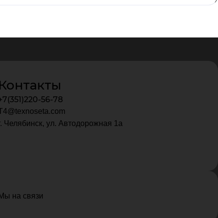
Контакты
+7(351)220-56-78
T4@texnoseta.com
г. Челябинск, ул. Автодорожная 1а
Мы на связи