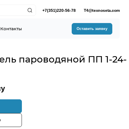
+7(351)220-56-78
T4@texnoseta.com
Контакты
Оставить заявку
ель пароводяной ПП 1-24-
су
с