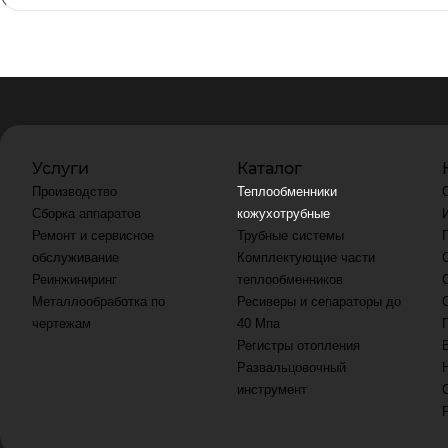
Услуги
Каталог
Производство
Теплообменники
Сборка аппаратов
кожухотрубные
Ремонт и сервисное
Трубные системы
обслуживание
Комплектующие части
Реинжиниринг
теплообменников
Металлообработка по
Ресиверы и сепараторы до
чертежам
40 Мпа
Регистры отопления
Развальцовочный
инструмент