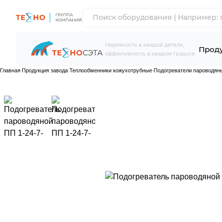
Надёжность в каждой детали,
Проду
эффективность в каждом градусе
Главная
Продукция завода
Теплообменники кожухотрубные
Подогреватели пароводян