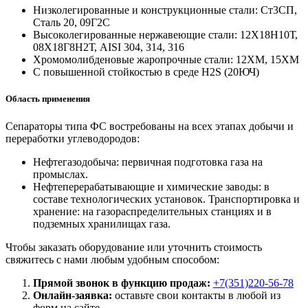
Низколегированные и конструкционные стали: Ст3СП,
Сталь 20, 09Г2С
Высоколегированные нержавеющие стали: 12Х18Н10Т,
08Х18Г8Н2Т, AISI 304, 314, 316
Хромомолибденовые жаропрочные стали: 12ХМ, 15ХМ
С повышенной стойкостью в среде Н2S (20ЮЧ)
Область применения
Сепараторы типа ФС востребованы на всех этапах добычи и
переработки углеводородов:
Нефтегазодобыча: первичная подготовка газа на
промыслах.
Нефтеперерабатывающие и химические заводы: в
составе технологических установок. Транспортировка и
хранение: на газораспределительных станциях и в
подземных хранилищах газа.
Чтобы заказать оборудование или уточнить стоимость
свяжитесь с нами любым удобным способом:
Прямой звонок в функцию продаж:
+7(351)220-56-78
Онлайн-заявка:
оставьте свои контакты в любой из
форм на сайте.